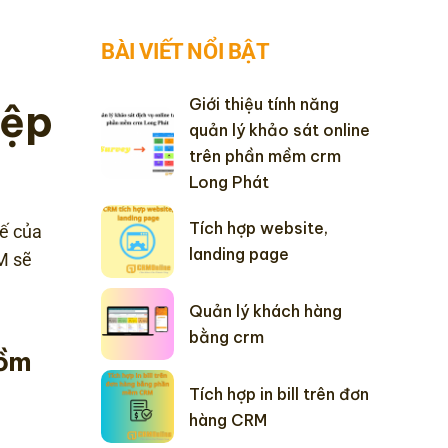
BÀI VIẾT NỔI BẬT
Giới thiệu tính năng
iệp
quản lý khảo sát online
trên phần mềm crm
Long Phát
Tích hợp website,
hế của
landing page
M sẽ
Quản lý khách hàng
bằng crm
gồm
Tích hợp in bill trên đơn
hàng CRM