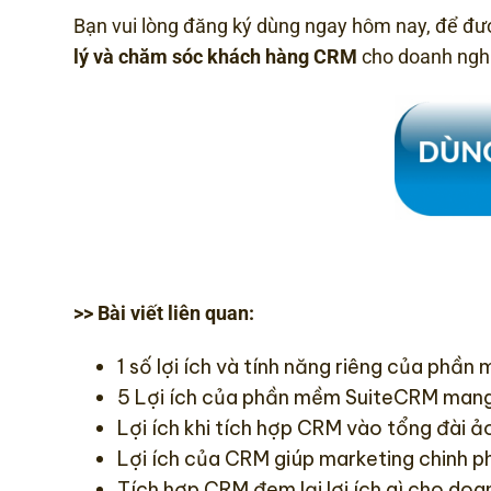
Bạn vui lòng đăng ký dùng ngay hôm nay, để đ
lý và chăm sóc khách hàng CRM
cho doanh ngh
>> Bài viết liên quan:
1 số lợi ích và tính năng riêng của phầ
5 Lợi ích của phần mềm SuiteCRM mang
Lợi ích khi tích hợp CRM vào tổng đài ả
Lợi ích của CRM giúp marketing chinh 
Tích hợp CRM đem lại lợi ích gì cho doa