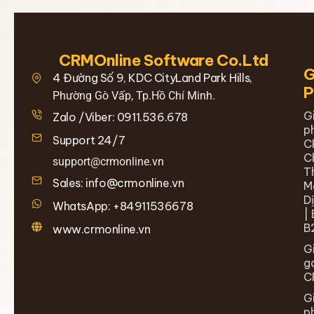
CRMOnline Software Co.Ltd
G
4 Đường Số 9, KDC CityLand Park Hills,
Phường Gò Vấp, Tp.Hồ Chí Minh.
G
Zalo /Viber: 0911.536.678
p
Support 24/7
C
C
support@crmonline.vn
T
Sales: info@crmonline.vn
M
D
WhatsApp: +84911536678
| 
B
www.crmonline.vn
G
g
C
G
p