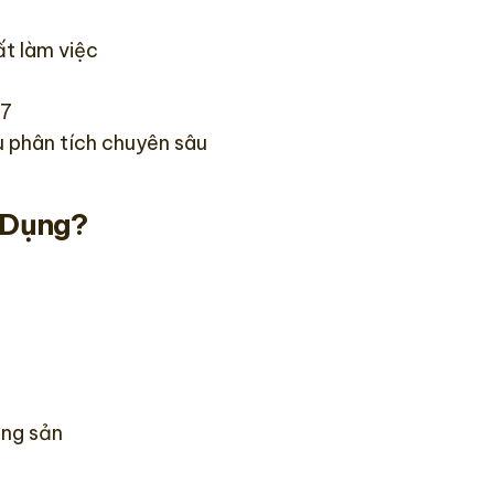
ất làm việc
7
u phân tích chuyên sâu
 Dụng?
ộng sản