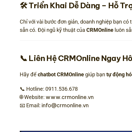
🛠️ Triển Khai Dễ Dàng – Hỗ T
Chỉ với vài bước đơn giản, doanh nghiệp bạn có 
sẵn có. Đội ngũ kỹ thuật của
CRMOnline
luôn sẵ
📞 Liên Hệ CRMOnline Ngay H
Hãy để
chatbot CRMOnline
giúp bạn
tự động h
📞 Hotline: 0911.536.678
www.crmonline.vn
🌐 Website:
info@crmonline.vn
📧 Email: