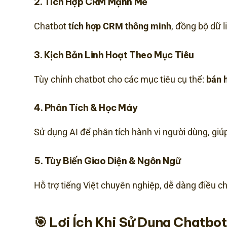
2.
Tích Hợp CRM Mạnh Mẽ
Chatbot
tích hợp CRM thông minh
, đồng bộ dữ l
3.
Kịch Bản Linh Hoạt Theo Mục Tiêu
Tùy chỉnh chatbot cho các mục tiêu cụ thể:
bán 
4.
Phân Tích & Học Máy
Sử dụng AI để phân tích hành vi người dùng, giú
5.
Tùy Biến Giao Diện & Ngôn Ngữ
Hỗ trợ tiếng Việt chuyên nghiệp, dễ dàng điều c
🎯 Lợi Ích Khi Sử Dụng Chatb