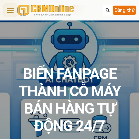
Bảng giá CRM
Tính năng CRM
Dịch vụ
Giải pháp CRM
Kiến thức CRM
Dùng thử
BIẾN FANPAGE
THÀNH CỖ MÁY
BÁN HÀNG TỰ
ĐỘNG 24/7