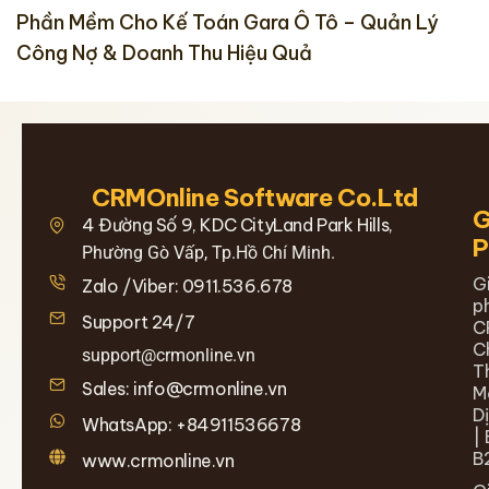
Phần Mềm Cho Kế Toán Gara Ô Tô – Quản Lý
Công Nợ & Doanh Thu Hiệu Quả
CRMOnline Software Co.Ltd
G
4 Đường Số 9, KDC CityLand Park Hills,
Phường Gò Vấp, Tp.Hồ Chí Minh.
G
Zalo /Viber: 0911.536.678
p
Support 24/7
C
C
support@crmonline.vn
T
Sales: info@crmonline.vn
M
D
WhatsApp: +84911536678
| 
B
www.crmonline.vn