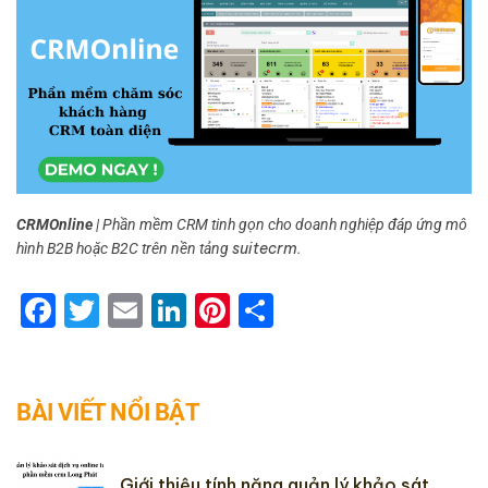
CRMOnline
| Phần mềm CRM tinh gọn cho doanh nghiệp đáp ứng mô
suitecrm
hình B2B hoặc B2C trên nền tảng
.
Facebook
Twitter
Email
LinkedIn
Pinterest
Share
BÀI VIẾT NỔI BẬT
Giới thiệu tính năng quản lý khảo sát