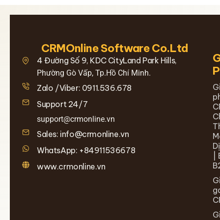
CRMOnline Software Co.Ltd
G
4 Đường Số 9, KDC CityLand Park Hills,
Phường Gò Vấp, Tp.Hồ Chí Minh.
G
Zalo /Viber: 0911.536.678
p
Support 24/7
C
C
support@crmonline.vn
T
Sales: info@crmonline.vn
M
D
WhatsApp: +84911536678
| 
B
www.crmonline.vn
G
g
C
G