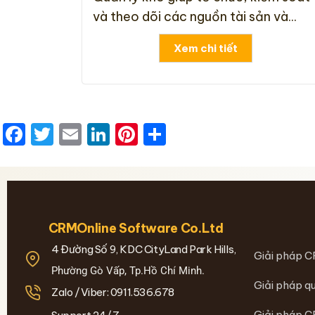
và theo dõi các nguồn tài sản và...
Xem chi tiết
Facebook
Twitter
Email
LinkedIn
Pinterest
Share
CRMOnline Software Co.Ltd
4 Đường Số 9, KDC CityLand Park Hills,
Giải pháp C
Phường Gò Vấp, Tp.Hồ Chí Minh.
Giải pháp qu
Zalo /Viber: 0911.536.678
Giải pháp C