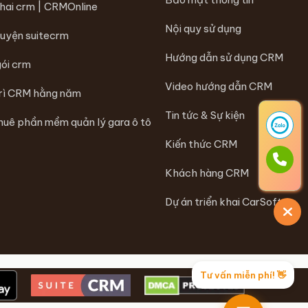
khai crm | CRMOnline
Nội quy sử dụng
luyện suitecrm
Hướng dẫn sử dụng CRM
gói crm
Video hướng dẫn CRM
trì CRM hằng năm
Tin tức & Sự kiện
huê phần mềm quản lý gara ô tô
Kiến thức CRM
Khách hàng CRM
Dự án triển khai CarSoft
Tư vấn miễn phí! 👋