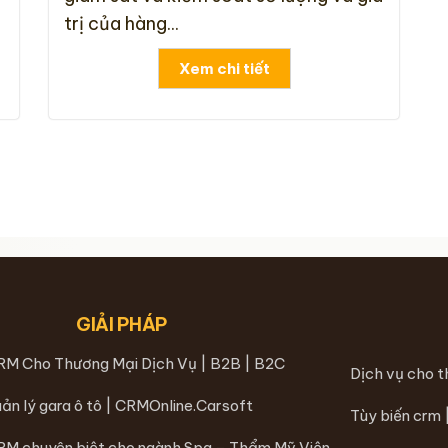
trị của hàng...
Xem chi tiết
GIẢI PHÁP
RM Cho Thương Mại Dịch Vụ | B2B | B2C
Dịch vụ cho 
ản lý gara ô tô | CRMOnline.Carsoft
Tùy biến crm
RM chuyên biệt cho ngành Spa – Thẩm Mỹ Viện