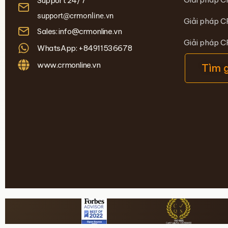
Support 24/7
support@crmonline.vn
Giải pháp C
Sales: info@crmonline.vn
Giải pháp 
WhatsApp: +84911536678
www.crmonline.vn
Tìm 