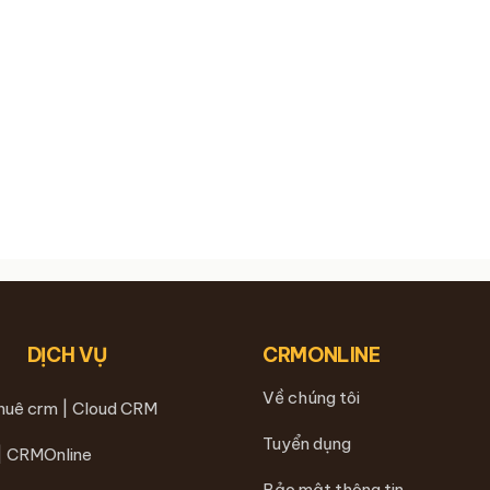
DỊCH VỤ
CRMONLINE
Về chúng tôi
thuê crm | Cloud CRM
Tuyển dụng
 | CRMOnline
Bảo mật thông tin