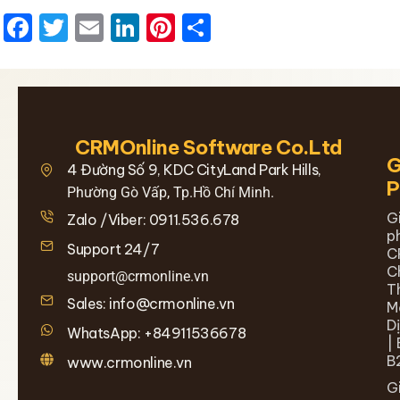
Facebook
Twitter
Email
LinkedIn
Pinterest
Share
CRMOnline Software Co.Ltd
G
4 Đường Số 9, KDC CityLand Park Hills,
Phường Gò Vấp, Tp.Hồ Chí Minh.
G
Zalo /Viber: 0911.536.678
p
Support 24/7
C
C
support@crmonline.vn
T
Sales: info@crmonline.vn
M
D
WhatsApp: +84911536678
| 
B
www.crmonline.vn
G