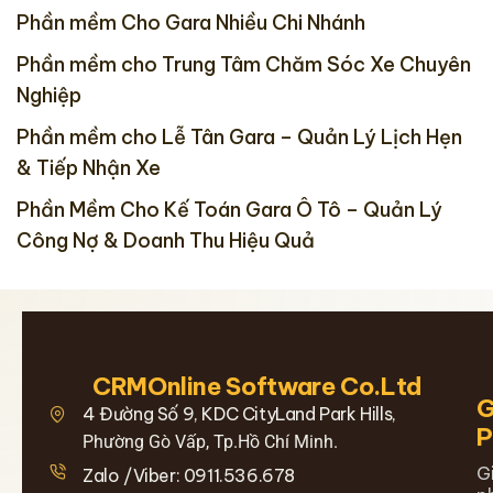
Phần mềm Cho Gara Nhiều Chi Nhánh
Phần mềm cho Trung Tâm Chăm Sóc Xe Chuyên
Nghiệp
Phần mềm cho Lễ Tân Gara – Quản Lý Lịch Hẹn
& Tiếp Nhận Xe
Phần Mềm Cho Kế Toán Gara Ô Tô – Quản Lý
Công Nợ & Doanh Thu Hiệu Quả
CRMOnline Software Co.Ltd
G
4 Đường Số 9, KDC CityLand Park Hills,
Phường Gò Vấp, Tp.Hồ Chí Minh.
G
Zalo /Viber: 0911.536.678