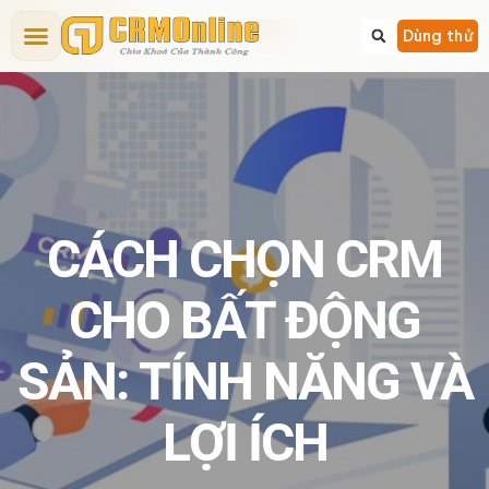
Bảng giá CRM
Tính năng CRM
Dịch vụ
Giải pháp CRM
Kiến thức CRM
Dùng thử
CÁCH CHỌN CRM
CHO BẤT ĐỘNG
SẢN: TÍNH NĂNG VÀ
LỢI ÍCH