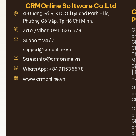
CRMOnline Software Co.Ltd
G
4 Đường Số 9, KDC CityLand Park Hills,
Phường Gò Vấp, Tp.Hồ Chí Minh.
G
Zalo /Viber: 0911.536.678
p
Support 24/7
C
C
support@crmonline.vn
T
Sales: info@crmonline.vn
M
D
WhatsApp: +84911536678
| 
B
www.crmonline.vn
G
g
C
G
p
C
c
b