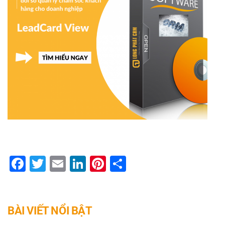
Facebook
Twitter
Email
LinkedIn
Pinterest
Share
BÀI VIẾT NỔI BẬT