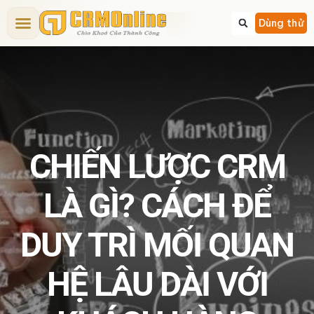
Bảng giá CRM
Tính năng CRM
Dịch vụ
Giải pháp CRM
Kiến thức CRM
Dùng thử
CHIẾN LƯỢC CRM
LÀ GÌ? CÁCH ĐỂ
DUY TRÌ MỐI QUAN
HỆ LÂU DÀI VỚI