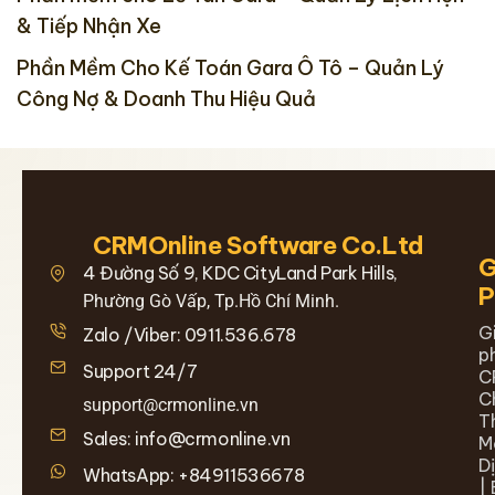
& Tiếp Nhận Xe
Phần Mềm Cho Kế Toán Gara Ô Tô – Quản Lý
Công Nợ & Doanh Thu Hiệu Quả
CRMOnline Software Co.Ltd
G
4 Đường Số 9, KDC CityLand Park Hills,
Phường Gò Vấp, Tp.Hồ Chí Minh.
G
Zalo /Viber: 0911.536.678
p
Support 24/7
C
C
support@crmonline.vn
T
Sales: info@crmonline.vn
M
D
WhatsApp: +84911536678
| 