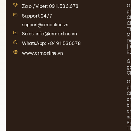
G
Zalo /Viber: 0911.536.678
p
Support 24/7
C
C
support@crmonline.vn
T
Sales: info@crmonline.vn
M
D
WhatsApp: +84911536678
| 
B
www.crmonline.vn
G
g
C
G
p
C
c
b
c
n
S
T