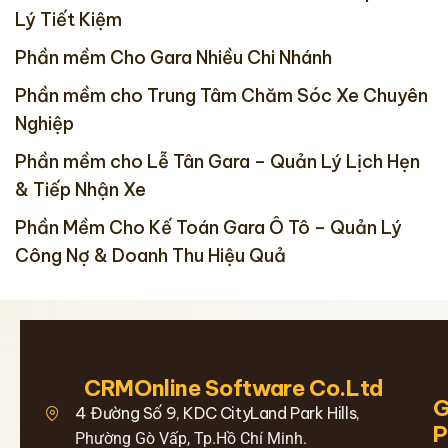
Lý Tiết Kiệm
Phần mềm Cho Gara Nhiều Chi Nhánh
Phần mềm cho Trung Tâm Chăm Sóc Xe Chuyên
Nghiệp
Phần mềm cho Lễ Tân Gara – Quản Lý Lịch Hẹn
& Tiếp Nhận Xe
Phần Mềm Cho Kế Toán Gara Ô Tô – Quản Lý
Công Nợ & Doanh Thu Hiệu Quả
CRMOnline Software Co.Ltd
G
4 Đường Số 9, KDC CityLand Park Hills,
Phường Gò Vấp, Tp.Hồ Chí Minh.