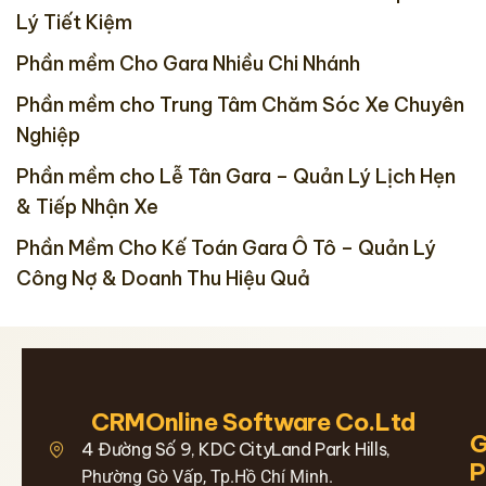
Lý Tiết Kiệm
Phần mềm Cho Gara Nhiều Chi Nhánh
Phần mềm cho Trung Tâm Chăm Sóc Xe Chuyên
Nghiệp
Phần mềm cho Lễ Tân Gara – Quản Lý Lịch Hẹn
& Tiếp Nhận Xe
Phần Mềm Cho Kế Toán Gara Ô Tô – Quản Lý
Công Nợ & Doanh Thu Hiệu Quả
CRMOnline Software Co.Ltd
G
4 Đường Số 9, KDC CityLand Park Hills,
Phường Gò Vấp, Tp.Hồ Chí Minh.