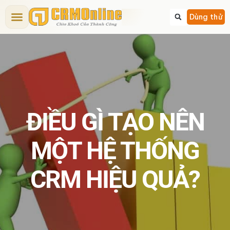
Bảng giá CRM
Tính năng CRM
Dịch vụ
Giải pháp CRM
Kiến thức CRM
Dùng thử
ĐIỀU GÌ TẠO NÊN
MỘT HỆ THỐNG
CRM HIỆU QUẢ?