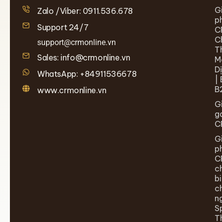
G
Zalo /Viber: 0911.536.678
p
Support 24/7
C
C
support@crmonline.vn
T
Sales: info@crmonline.vn
M
D
WhatsApp: +84911536678
| 
B
www.crmonline.vn
G
g
C
G
p
C
c
b
c
n
S
T