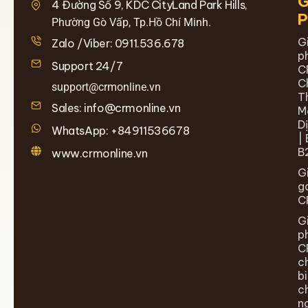
G
4 Đường Số 9, KDC CityLand Park Hills,
Phường Gò Vấp, Tp.Hồ Chí Minh.
G
Zalo /Viber: 0911.536.678
p
Support 24/7
C
C
support@crmonline.vn
T
Sales: info@crmonline.vn
M
D
WhatsApp: +84911536678
| 
B
www.crmonline.vn
G
g
C
G
p
C
c
b
c
n