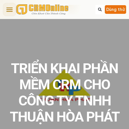
Bảng giá CRM
Tính năng CRM
Dịch vụ
Giải pháp CRM
Kiến thức CRM
Dùng thử
TRIỂN KHAI PHẦN
MỀM CRM CHO
CÔNG TY TNHH
THUẬN HÒA PHÁT