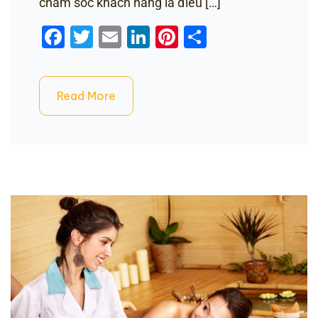
chăm sóc khách hàng là điều […]
Facebook
Twitter
Email
LinkedIn
Pinterest
Share
Read More