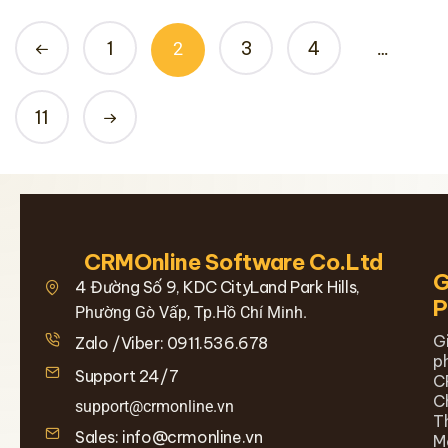
1
3
4
2
…
11
CRMOnline Software Co.Ltd
G
4 Đường Số 9, KDC CityLand Park Hills,
Phường Gò Vấp, Tp.Hồ Chí Minh.
G
Zalo /Viber: 0911.536.678
p
Support 24/7
C
C
support@crmonline.vn
T
Sales: info@crmonline.vn
M