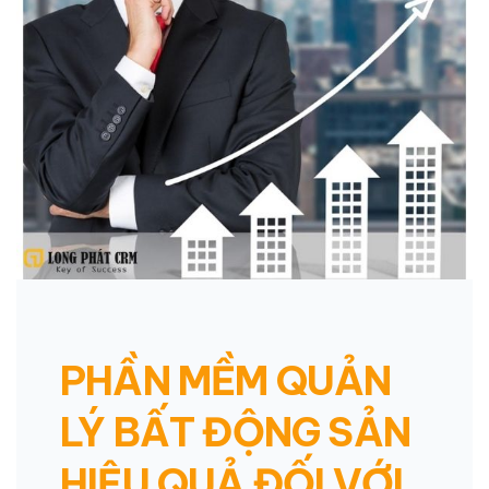
PHẦN MỀM QUẢN
LÝ BẤT ĐỘNG SẢN
HIỆU QUẢ ĐỐI VỚI