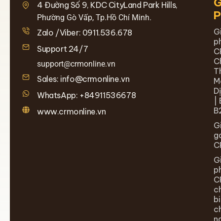
G
4 Đường Số 9, KDC CityLand Park Hills,
Phường Gò Vấp, Tp.Hồ Chí Minh.
G
Zalo /Viber: 0911.536.678
p
Support 24/7
C
C
support@crmonline.vn
T
Sales: info@crmonline.vn
M
D
WhatsApp: +84911536678
| 
B
www.crmonline.vn
G
g
C
G
p
C
c
b
c
n