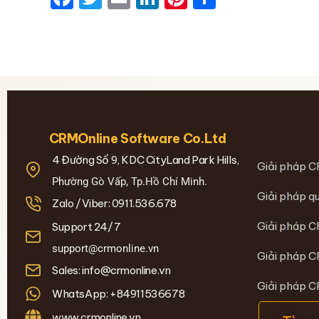
CRMOnline Software Co.Ltd
4 Đường Số 9, KDC CityLand Park Hills,
Giải pháp C
Phường Gò Vấp, Tp.Hồ Chí Minh.
Giải pháp qu
Zalo /Viber: 0911.536.678
Giải pháp C
Support 24/7
support@crmonline.vn
Giải pháp C
Sales: info@crmonline.vn
Giải pháp 
WhatsApp: +84911536678
www.crmonline.vn