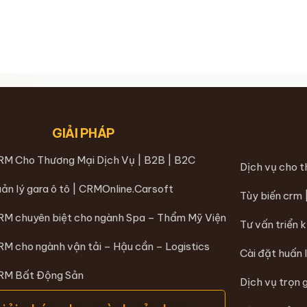
GIẢI PHÁP
RM Cho Thương Mại Dịch Vụ | B2B | B2C
Dịch vụ cho 
ản lý gara ô tô | CRMOnline.Carsoft
Tùy biến crm
RM chuyên biệt cho ngành Spa – Thẩm Mỹ Viện
Tư vấn triển 
RM cho ngành vận tải – Hậu cần – Logistics
Cài đặt huấn 
CRM Bất Động Sản
Dịch vụ trọn 