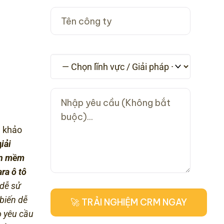
 khảo
g
iải
n mềm
ra ô tô
 dễ sử
 biến dễ
 yêu cầu