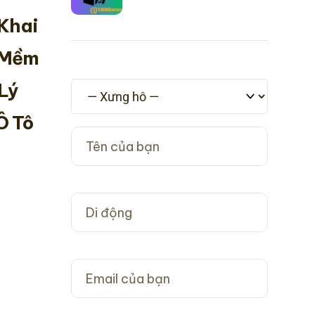
 Khai
 Mềm
Lý
Ô Tô