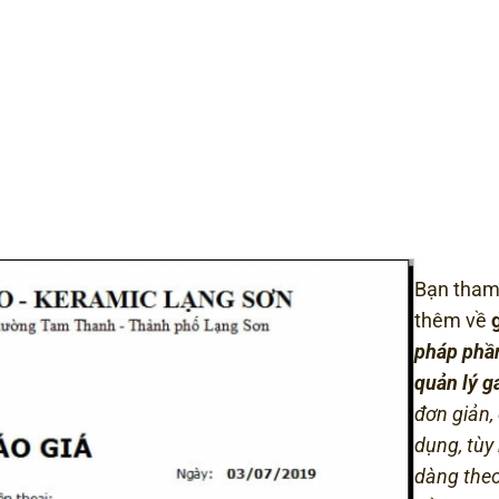
Bạn tham
thêm về
pháp p
hầ
quản lý ga
đơn giản,
dụng, tùy
dàng theo