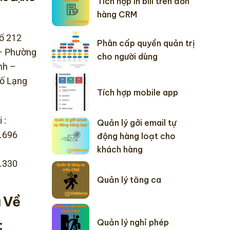
Tích hợp in bill trên đơn
hàng CRM
 số 212
Phân cấp quyền quản trị
– Phường
cho người dùng
nh –
ố Lạng
Tích hợp mobile app
 :
Quản lý gởi email tự
.696
động hàng loạt cho
khách hàng
.330
Quản lý tăng ca
 Về
:
Quản lý nghỉ phép