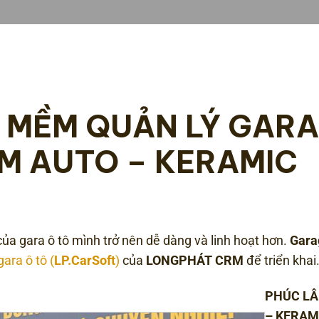
N MỀM QUẢN LÝ GARA
M AUTO – KERAMIC
ủa gara ô tô mình trở nên dễ dàng và linh hoạt hơn.
Gara
ara ô tô (
LP.CarSoft
)
của
LONGPHÁT CRM
để triển khai
PHÚC L
– KERAM