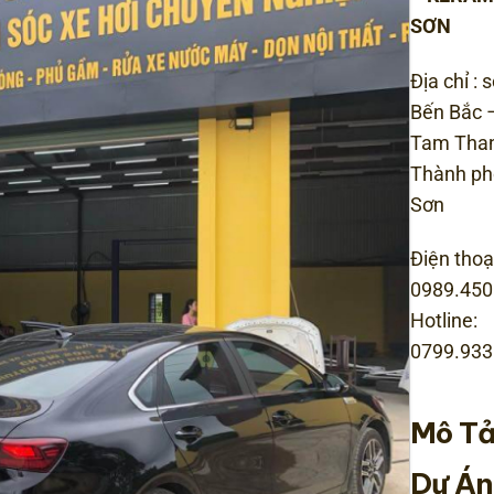
SƠN
Địa chỉ :
Bến Bắc 
Tam Tha
Thành ph
Sơn
Điện thoại
0989.450
Hotline:
0799.933
Mô Tả
Dự Án