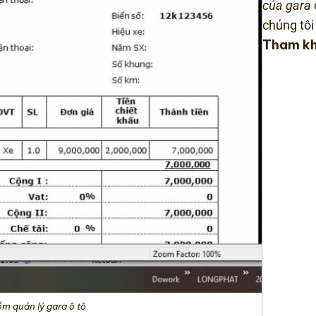
của gara
chúng tôi 
Tham k
ềm quản lý gara ô tô