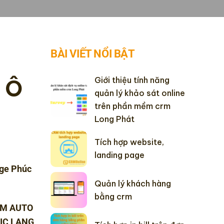
BÀI VIẾT NỔI BẬT
Giới thiệu tính năng
 Ô
quản lý khảo sát online
trên phần mềm crm
Long Phát
Tích hợp website,
landing page
ge Phúc
.
Quản lý khách hàng
bằng crm
ÂM AUTO
IC LẠNG