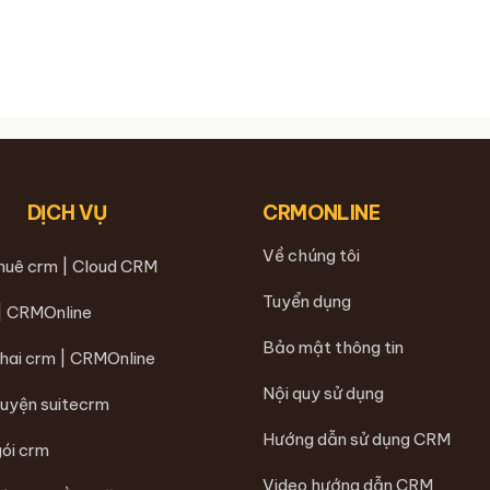
DỊCH VỤ
CRMONLINE
Về chúng tôi
thuê crm | Cloud CRM
Tuyển dụng
 | CRMOnline
Bảo mật thông tin
khai crm | CRMOnline
Nội quy sử dụng
luyện suitecrm
Hướng dẫn sử dụng CRM
gói crm
Video hướng dẫn CRM