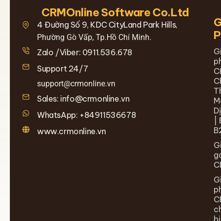
CRMOnline Software Co.Ltd
G
4 Đường Số 9, KDC CityLand Park Hills,
Phường Gò Vấp, Tp.Hồ Chí Minh.
G
Zalo /Viber: 0911.536.678
p
Support 24/7
C
C
support@crmonline.vn
T
Sales: info@crmonline.vn
M
D
WhatsApp: +84911536678
| 
B
www.crmonline.vn
G
g
C
G
p
C
c
b