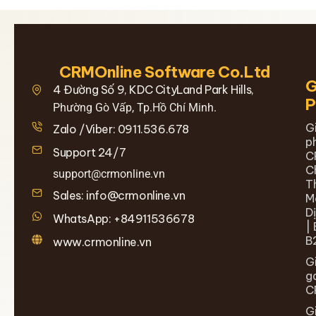
CRMOnline Software Co.Ltd
G
4 Đường Số 9, KDC CityLand Park Hills,
Phường Gò Vấp, Tp.Hồ Chí Minh.
G
Zalo /Viber: 0911.536.678
p
Support 24/7
C
C
support@crmonline.vn
T
Sales: info@crmonline.vn
M
D
WhatsApp: +84911536678
| 
B
www.crmonline.vn
G
g
C
G