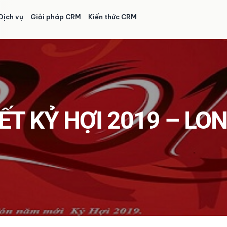
Dịch vụ
Giải pháp CRM
Kiến thức CRM
ẾT KỶ HỢI 2019 – LO