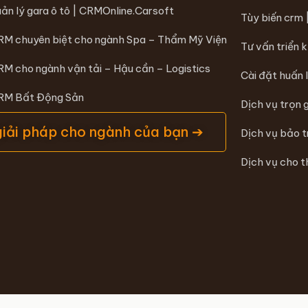
ản lý gara ô tô | CRMOnline.Carsoft
Tùy biến crm
RM chuyên biệt cho ngành Spa – Thẩm Mỹ Viện
Tư vấn triển 
RM cho ngành vận tải – Hậu cần – Logistics
Cài đặt huấn 
CRM Bất Động Sản
Dịch vụ trọn 
giải pháp cho ngành của bạn ➔
Dịch vụ bảo 
Dịch vụ cho t