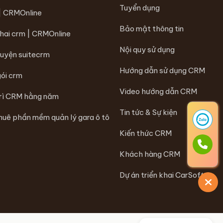
Tuyển dụng
 | CRMOnline
Bảo mật thông tin
khai crm | CRMOnline
Nội quy sử dụng
luyện suitecrm
Hướng dẫn sử dụng CRM
gói crm
Video hướng dẫn CRM
trì CRM hằng năm
Tin tức & Sự kiện
huê phần mềm quản lý gara ô tô
Kiến thức CRM
Khách hàng CRM
Dự án triển khai CarSoft