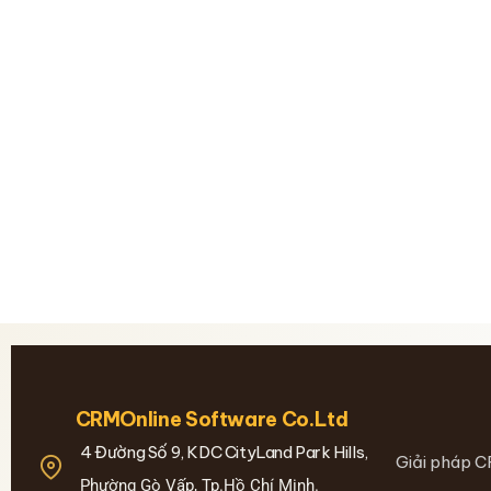
CRMOnline Software Co.Ltd
4 Đường Số 9, KDC CityLand Park Hills,
Giải pháp C
Phường Gò Vấp, Tp.Hồ Chí Minh.