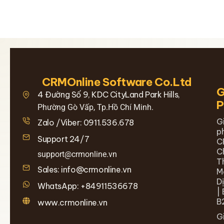
CRMOnline Software Co.Ltd
G
4 Đường Số 9, KDC CityLand Park Hills,
Phường Gò Vấp, Tp.Hồ Chí Minh.
G
Zalo /Viber: 0911.536.678
p
Support 24/7
C
C
support@crmonline.vn
T
Sales: info@crmonline.vn
M
D
WhatsApp: +84911536678
| 
B
www.crmonline.vn
G