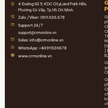
G
4 Đường Số 9, KDC CityLand Park Hills,
Phường Gò Vấp, Tp.Hồ Chí Minh.
G
Zalo /Viber: 0911.536.678
p
Support 24/7
C
C
support@crmonline.vn
T
Sales: info@crmonline.vn
M
D
WhatsApp: +84911536678
| 
B
www.crmonline.vn
G
g
C
G
p
C
c
b
c