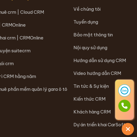
Về chúng tôi
thuê crm | Cloud CRM
Tuyển dụng
 | CRMOnline
Bảo mật thông tin
khai crm | CRMOnline
Nội quy sử dụng
luyện suitecrm
Hướng dẫn sử dụng CRM
gói crm
Video hướng dẫn CRM
trì CRM hằng năm
Tin tức & Sự kiện
huê phần mềm quản lý gara ô tô
Kiến thức CRM
Khách hàng CRM
Dự án triển khai CarSoft