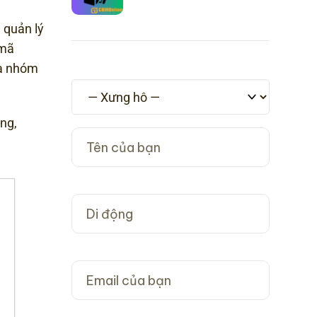
 quản lý
 mã
ủa nhóm
ng,