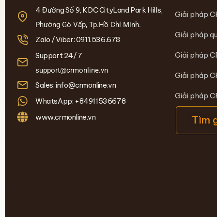
4 Đường Số 9, KDC CityLand Park Hills,
Giải pháp C
Phường Gò Vấp, Tp.Hồ Chí Minh.
Giải pháp qu
Zalo /Viber: 0911.536.678
Giải pháp C
Support 24/7
support@crmonline.vn
Giải pháp C
Sales: info@crmonline.vn
Giải pháp 
WhatsApp: +84911536678
www.crmonline.vn
Tìm 