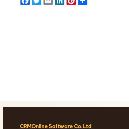
Facebook
Twitter
Email
LinkedIn
Pinterest
Share
CRMOnline Software Co.Ltd