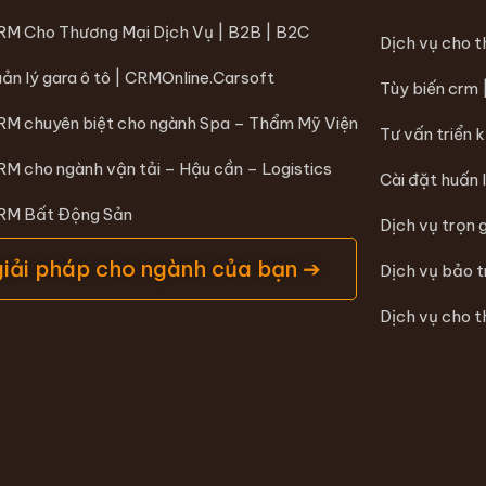
RM Cho Thương Mại Dịch Vụ | B2B | B2C
Dịch vụ cho 
ản lý gara ô tô | CRMOnline.Carsoft
Tùy biến crm
RM chuyên biệt cho ngành Spa – Thẩm Mỹ Viện
Tư vấn triển 
RM cho ngành vận tải – Hậu cần – Logistics
Cài đặt huấn 
CRM Bất Động Sản
Dịch vụ trọn 
giải pháp cho ngành của bạn ➔
Dịch vụ bảo 
Dịch vụ cho t