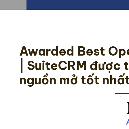
Awarded Best Op
| SuiteCRM được 
nguồn mở tốt nhấ