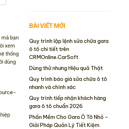
BÀI VIẾT MỚI
g mà bạn
Quy trình lập lệnh sửa chữa gara
tôi xem
ô tô chi tiết trên
 hệ thống
CRMOnline.CarSoft
ời dùng
Dùng thử nhưng Hiệu quả Thật
Quy trình báo giá sửa chữa ô tô
nhanh và chính xác
ource-
Quy trình tiếp nhận khách hàng
gara ô tô chuẩn 2026
hiệp
Phần Mềm Cho Gara Ô Tô Nhỏ –
Giải Pháp Quản Lý Tiết Kiệm