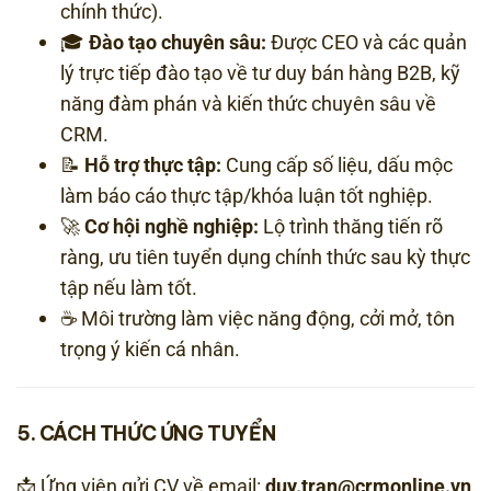
chính thức).
🎓
Đào tạo chuyên sâu:
Được CEO và các quản
lý trực tiếp đào tạo về tư duy bán hàng B2B, kỹ
năng đàm phán và kiến thức chuyên sâu về
CRM.
📝
Hỗ trợ thực tập:
Cung cấp số liệu, dấu mộc
làm báo cáo thực tập/khóa luận tốt nghiệp.
🚀
Cơ hội nghề nghiệp:
Lộ trình thăng tiến rõ
ràng, ưu tiên tuyển dụng chính thức sau kỳ thực
tập nếu làm tốt.
☕ Môi trường làm việc năng động, cởi mở, tôn
trọng ý kiến cá nhân.
5. CÁCH THỨC ỨNG TUYỂN
📩 Ứng viên gửi CV về email:
duy.tran@crmonline.vn