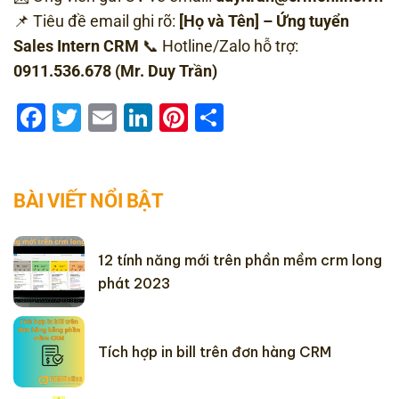
📌 Tiêu đề email ghi rõ:
[Họ và Tên] – Ứng tuyển
Sales Intern CRM
📞 Hotline/Zalo hỗ trợ:
0911.536.678 (Mr. Duy Trần)
Facebook
Twitter
Email
LinkedIn
Pinterest
Share
BÀI VIẾT NỔI BẬT
12 tính năng mới trên phần mềm crm long
phát 2023
Tích hợp in bill trên đơn hàng CRM