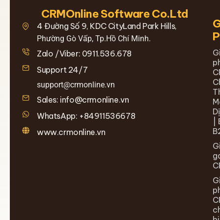
CRMOnline Software Co.Ltd
G
4 Đường Số 9, KDC CityLand Park Hills,
Phường Gò Vấp, Tp.Hồ Chí Minh.
G
Zalo /Viber: 0911.536.678
p
Support 24/7
C
C
support@crmonline.vn
T
Sales: info@crmonline.vn
M
D
WhatsApp: +84911536678
| 
B
www.crmonline.vn
G
g
C
G
p
C
c
b