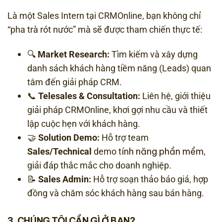
Là một Sales Intern tại CRMOnline, bạn không chỉ
“pha trà rót nước” mà sẽ được tham chiến thực tế:
🔍
Market Research:
Tìm kiếm và xây dựng
danh sách khách hàng tiềm năng (Leads) quan
tâm đến giải pháp CRM.
📞
Telesales & Consultation:
Liên hệ, giới thiệu
giải pháp CRMOnline, khơi gợi nhu cầu và thiết
lập cuộc hẹn với khách hàng.
🤝
Solution Demo:
Hỗ trợ team
ính năng phần mềm
Sales/Technical
demo t
,
giải đáp thắc mắc cho doanh nghiệp.
📝
Sales Admin:
Hỗ trợ soạn thảo báo giá, hợp
đồng và chăm sóc khách hàng sau bán hàng.
3. CHÚNG TÔI CẦN GÌ Ở BẠN?