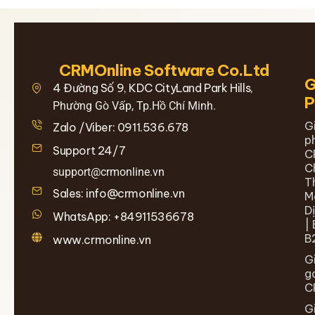
CRMOnline Software Co.Ltd
G
4 Đường Số 9, KDC CityLand Park Hills,
Phường Gò Vấp, Tp.Hồ Chí Minh.
G
Zalo /Viber: 0911.536.678
p
Support 24/7
C
C
support@crmonline.vn
T
Sales: info@crmonline.vn
M
D
WhatsApp: +84911536678
| 
B
www.crmonline.vn
G
g
C
G