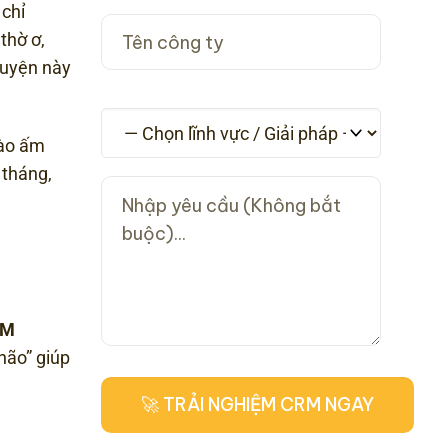
 chỉ
thờ ơ,
huyện này
hào ấm
 tháng,
RM
não” giúp