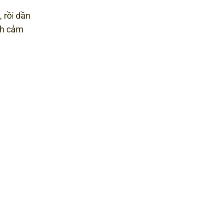
 rồi dần
nh cảm