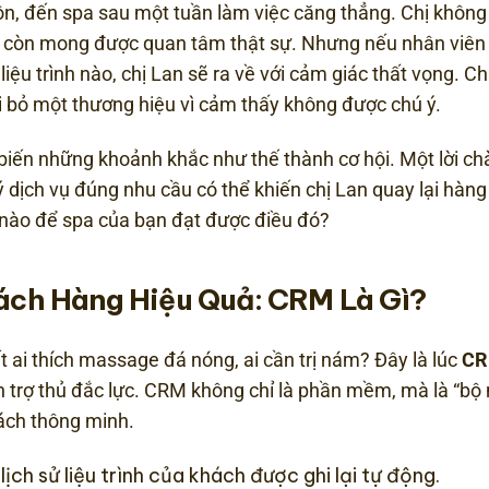
n, đến spa sau một tuần làm việc căng thẳng. Chị không
 còn mong được quan tâm thật sự. Nhưng nếu nhân viên 
iệu trình nào, chị Lan sẽ ra về với cảm giác thất vọng. C
 bỏ một thương hiệu vì cảm thấy không được chú ý.
biến những khoảnh khắc như thế thành cơ hội. Một lời c
 ý dịch vụ đúng nhu cầu có thể khiến chị Lan quay lại hàng
ế nào để spa của bạn đạt được điều đó?
ch Hàng Hiệu Quả: CRM Là Gì?
 ai thích massage đá nóng, ai cần trị nám? Đây là lúc
C
h trợ thủ đắc lực. CRM không chỉ là phần mềm, mà là “bộ 
ách thông minh.
 lịch sử liệu trình của khách được ghi lại tự động.