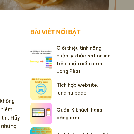
BÀI VIẾT NỔI BẬT
Giới thiệu tính năng
quản lý khảo sát online
trên phần mềm crm
Long Phát
Tích hợp website,
landing page
ụ không
nghiệm
Quản lý khách hàng
bằng crm
 tin. Hãy
à những