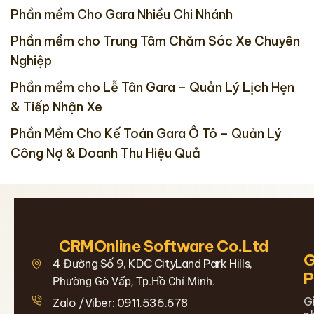
Phần mềm Cho Gara Nhiều Chi Nhánh
Phần mềm cho Trung Tâm Chăm Sóc Xe Chuyên
Nghiệp
Phần mềm cho Lễ Tân Gara – Quản Lý Lịch Hẹn
& Tiếp Nhận Xe
Phần Mềm Cho Kế Toán Gara Ô Tô – Quản Lý
Công Nợ & Doanh Thu Hiệu Quả
CRMOnline Software Co.Ltd
G
4 Đường Số 9, KDC CityLand Park Hills,
Phường Gò Vấp, Tp.Hồ Chí Minh.
G
Zalo /Viber: 0911.536.678