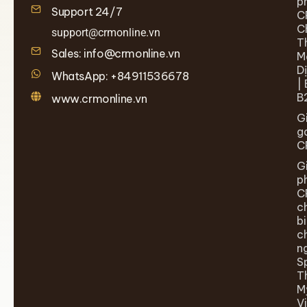
p
Support 24/7
C
C
support@crmonline.vn
T
Sales: info@crmonline.vn
M
D
WhatsApp: +84911536678
| 
B
www.crmonline.vn
G
g
C
G
p
C
c
b
c
n
S
T
M
V