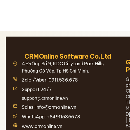
CRMOnline Software Co.Ltd
G
4 Đường Số 9, KDC CityLand Park Hills,
Phường Gò Vấp, Tp.Hồ Chí Minh.
G
Zalo /Viber: 0911.536.678
p
Support 24/7
C
C
support@crmonline.vn
T
Sales: info@crmonline.vn
M
D
WhatsApp: +84911536678
| 
B
www.crmonline.vn