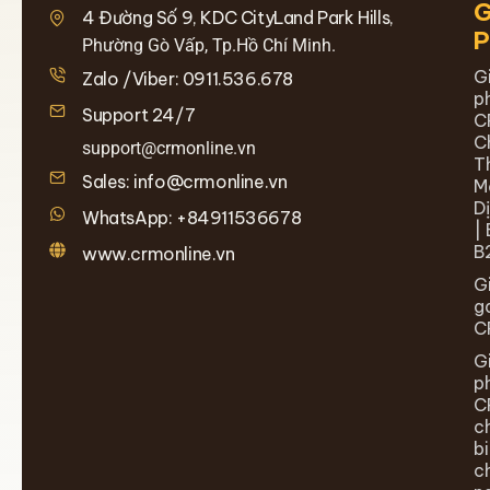
G
4 Đường Số 9, KDC CityLand Park Hills,
Phường Gò Vấp, Tp.Hồ Chí Minh.
G
Zalo /Viber: 0911.536.678
p
Support 24/7
C
C
support@crmonline.vn
T
Sales: info@crmonline.vn
M
D
WhatsApp: +84911536678
| 
B
www.crmonline.vn
G
g
C
G
p
C
c
b
c