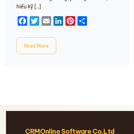
hiểu kỹ […]
Facebook
Twitter
Email
LinkedIn
Pinterest
Share
Read More
CRMOnline Software Co.Ltd