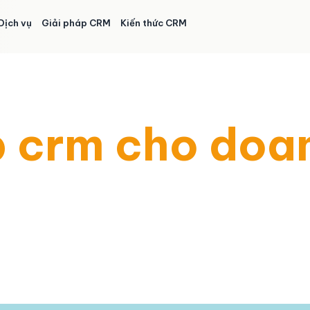
Dịch vụ
Giải pháp CRM
Kiến thức CRM
p crm cho doa