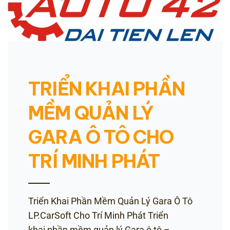
TRIỂN KHAI PHẦN
MỀM QUẢN LÝ
GARA Ô TÔ CHO
TRÍ MINH PHÁT
Triển Khai Phần Mềm Quản Lý Gara Ô Tô
LP.CarSoft Cho Trí Minh Phát Triển
khai phần mềm quản lý Gara ô tô –