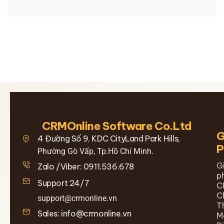
CRMOnline Software Co.Ltd
G
4 Đường Số 9, KDC CityLand Park Hills,
Phường Gò Vấp, Tp.Hồ Chí Minh.
G
Zalo /Viber: 0911.536.678
p
Support 24/7
C
C
support@crmonline.vn
T
Sales: info@crmonline.vn
M