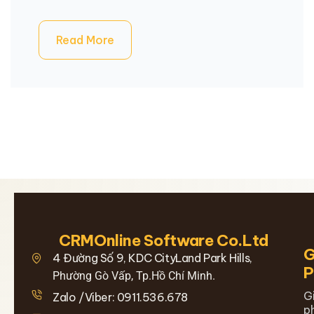
Read More
CRMOnline Software Co.Ltd
G
4 Đường Số 9, KDC CityLand Park Hills,
Phường Gò Vấp, Tp.Hồ Chí Minh.
G
Zalo /Viber: 0911.536.678
p