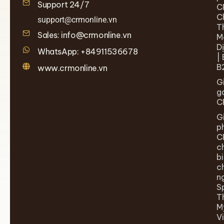
Support 24/7
C
C
support@crmonline.vn
T
Sales: info@crmonline.vn
M
D
WhatsApp: +84911536678
| 
B
www.crmonline.vn
G
g
C
G
p
C
c
b
c
n
S
T
M
V