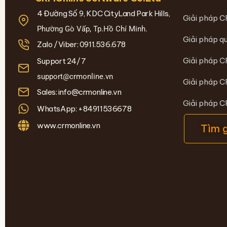
4 Đường Số 9, KDC CityLand Park Hills,
Giải pháp C
Phường Gò Vấp, Tp.Hồ Chí Minh.
Giải pháp qu
Zalo /Viber: 0911.536.678
Giải pháp C
Support 24/7
support@crmonline.vn
Giải pháp C
Sales: info@crmonline.vn
Giải pháp 
WhatsApp: +84911536678
www.crmonline.vn
Tìm 