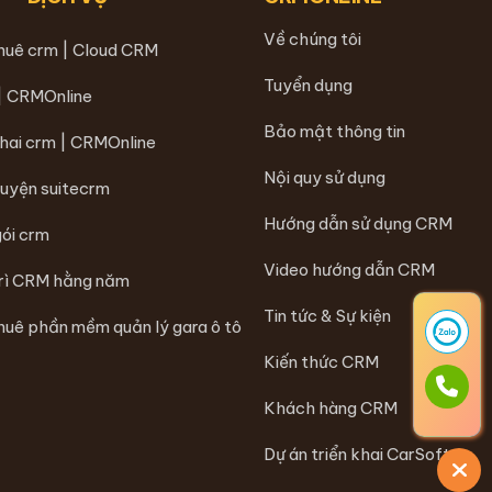
Về chúng tôi
thuê crm | Cloud CRM
Tuyển dụng
 | CRMOnline
Bảo mật thông tin
khai crm | CRMOnline
Nội quy sử dụng
luyện suitecrm
Hướng dẫn sử dụng CRM
gói crm
Video hướng dẫn CRM
trì CRM hằng năm
Tin tức & Sự kiện
huê phần mềm quản lý gara ô tô
Kiến thức CRM
Khách hàng CRM
Dự án triển khai CarSoft