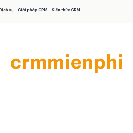
Dịch vụ
Giải pháp CRM
Kiến thức CRM
crmmienphi