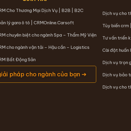
RM Cho Thương Mại Dịch Vụ | B2B | B2C
Dịch vụ cho 
ản lý gara ô tô | CRMOnline.Carsoft
Tùy biến crm
RM chuyên biệt cho ngành Spa – Thẩm Mỹ Viện
Tư vấn triển 
RM cho ngành vận tải – Hậu cần – Logistics
Cài đặt huấn 
CRM Bất Động Sản
Dịch vụ trọn 
giải pháp cho ngành của bạn ➔
Dịch vụ bảo 
Dịch vụ cho t