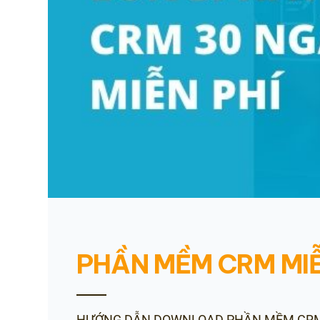
PHẦN MỀM CRM MIỄ
HƯỚNG DẪN DOWNLOAD PHẦN MỀM CRMOnli