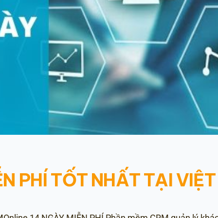
N PHÍ TỐT NHẤT TẠI VIỆ
ne 14 NGÀY MIỄN PHÍ Phần mềm CRM quản lý khách 