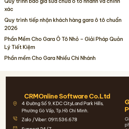
Quy trình báo giá sửa chữa ô tô nhanh và chính
xác
Quy trình tiếp nhận khách hàng gara ô tô chuẩn
2026
Phần Mềm Cho Gara Ô Tô Nhỏ – Giải Pháp Quản
Lý Tiết Kiệm
Phần mềm Cho Gara Nhiều Chi Nhánh
CRMOnline Software Co.Ltd
G
4 Đường Số 9, KDC CityLand Park Hills,
Phường Gò Vấp, Tp.Hồ Chí Minh.
G
Zalo /Viber: 0911.536.678
p