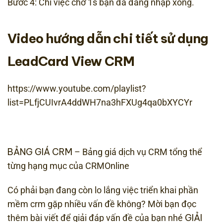
Bước 4: Chỉ việc chờ 1s bạn đã đăng nhập xong.
Video hướng dẫn chi tiết sử dụng
LeadCard View CRM
https://www.youtube.com/playlist?
list=PLfjCUIvrA4ddWH7na3hFXUg4qa0bXYCYr
BẢNG GIÁ CRM
– Bảng giá dịch vụ CRM tổng thể
từng hạng mục của CRMOnline
Có phải bạn đang còn lo lắng việc triển khai phần
mềm crm gặp nhiều vấn đề không? Mời bạn đọc
GIẢI
thêm bài viết để giải đáp vấn đề của bạn nhé