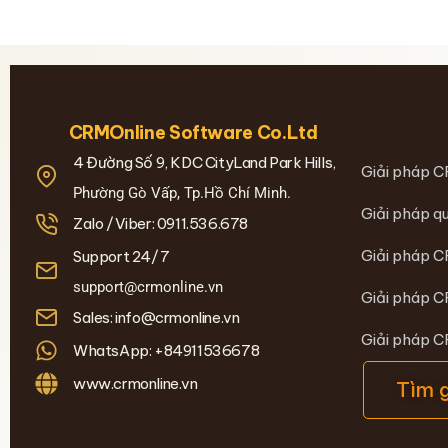
CRMOnline Software Co.Ltd
4 Đường Số 9, KDC CityLand Park Hills,
Giải pháp C
Phường Gò Vấp, Tp.Hồ Chí Minh.
Giải pháp qu
Zalo /Viber: 0911.536.678
Giải pháp C
Support 24/7
support@crmonline.vn
Giải pháp C
Sales: info@crmonline.vn
Giải pháp 
WhatsApp: +84911536678
www.crmonline.vn
Tìm 