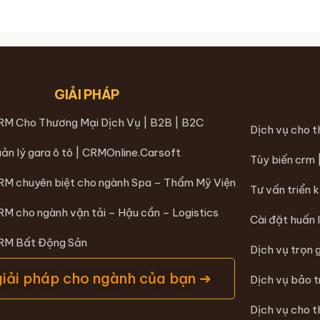
GIẢI PHÁP
RM Cho Thương Mại Dịch Vụ | B2B | B2C
Dịch vụ cho 
ản lý gara ô tô | CRMOnline.Carsoft
Tùy biến crm
RM chuyên biệt cho ngành Spa – Thẩm Mỹ Viện
Tư vấn triển 
RM cho ngành vận tải – Hậu cần – Logistics
Cài đặt huấn 
CRM Bất Động Sản
Dịch vụ trọn 
giải pháp cho ngành của bạn ➔
Dịch vụ bảo 
Dịch vụ cho t