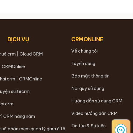
DỊCH VỤ
CRMONLINE
Về chúng tôi
thuê crm | Cloud CRM
Tuyển dụng
 | CRMOnline
Bảo mật thông tin
khai crm | CRMOnline
Nội quy sử dụng
luyện suitecrm
Hướng dẫn sử dụng CRM
gói crm
Video hướng dẫn CRM
trì CRM hằng năm
Tin tức & Sự kiện
huê phần mềm quản lý gara ô tô