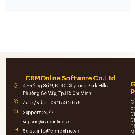
CRMOnline Software Co.Ltd
G
4 Đường Số 9, KDC CityLand Park Hills,
Phường Gò Vấp, Tp.Hồ Chí Minh.
G
Zalo /Viber: 0911.536.678
p
Support 24/7
C
C
support@crmonline.vn
T
Sales: info@crmonline.vn
M