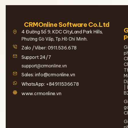
CRMOnline Software Co.Ltd
G
4 Đường Số 9, KDC CityLand Park Hills,
Phường Gò Vấp, Tp.Hồ Chí Minh.
G
Zalo /Viber: 0911.536.678
p
Support 24/7
C
C
support@crmonline.vn
T
Sales: info@crmonline.vn
M
D
WhatsApp: +84911536678
| 
B
www.crmonline.vn
G
g
C
G
p