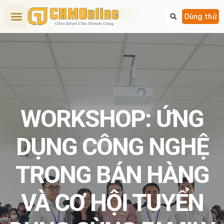
Bảng giá CRM
Tính năng CRM
Dịch vụ
Giải pháp CRM
Kiến thức CRM
Dùng thử
WORKSHOP: ỨNG
DỤNG CÔNG NGHỆ
TRONG BÁN HÀNG
VÀ CƠ HỘI TUYỂN