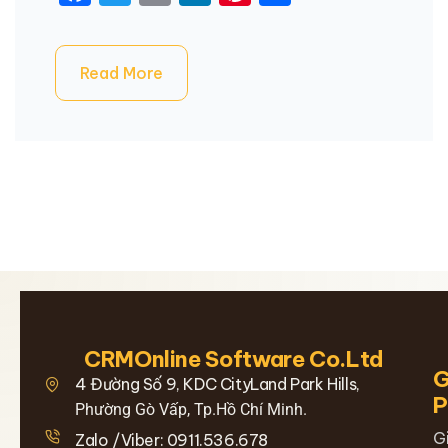
Read More
CRMOnline Software Co.Ltd
G
4 Đường Số 9, KDC CityLand Park Hills,
Phường Gò Vấp, Tp.Hồ Chí Minh.
G
Zalo /Viber: 0911.536.678