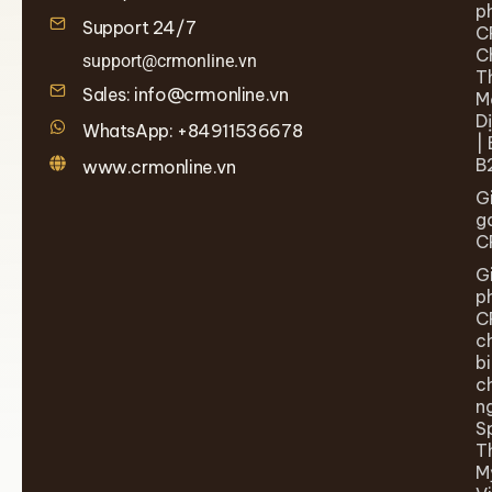
p
Support 24/7
C
C
support@crmonline.vn
T
Sales: info@crmonline.vn
M
D
WhatsApp: +84911536678
| 
B
www.crmonline.vn
G
g
C
G
p
C
c
b
c
n
S
T
M