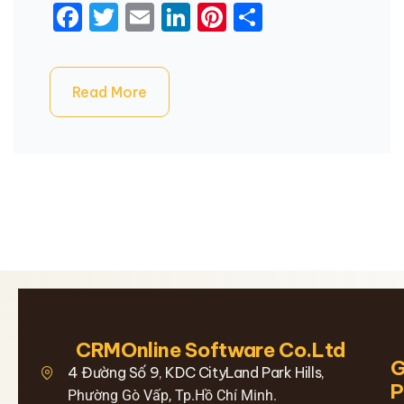
Facebook
Twitter
Email
LinkedIn
Pinterest
Share
Read More
CRMOnline Software Co.Ltd
G
4 Đường Số 9, KDC CityLand Park Hills,
Phường Gò Vấp, Tp.Hồ Chí Minh.