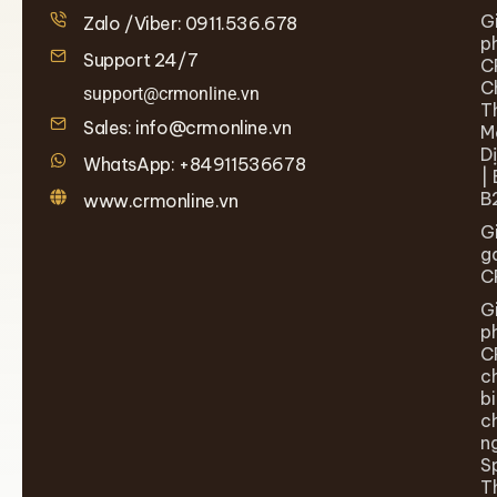
G
Zalo /Viber: 0911.536.678
p
Support 24/7
C
C
support@crmonline.vn
T
Sales: info@crmonline.vn
M
D
WhatsApp: +84911536678
| 
B
www.crmonline.vn
G
g
C
G
p
C
c
b
c
n
S
T