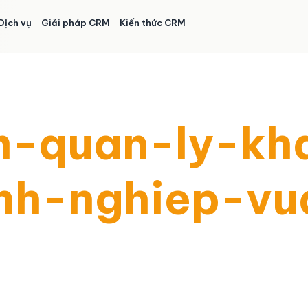
Dịch vụ
Giải pháp CRM
Kiến thức CRM
-quan-ly-kh
nh-nghiep-vu