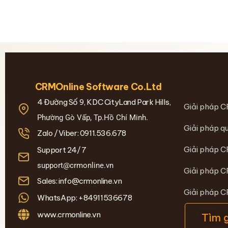
CRMOnline Software Co.Ltd
4 Đường Số 9, KDC CityLand Park Hills,
Giải pháp C
Phường Gò Vấp, Tp.Hồ Chí Minh.
Giải pháp qu
Zalo /Viber: 0911.536.678
Giải pháp C
Support 24/7
support@crmonline.vn
Giải pháp C
Sales: info@crmonline.vn
Giải pháp 
WhatsApp: +84911536678
www.crmonline.vn
Tìm 