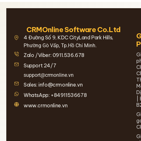
CRMOnline Software Co.Ltd
G
4 Đường Số 9, KDC CityLand Park Hills,
Phường Gò Vấp, Tp.Hồ Chí Minh.
G
Zalo /Viber: 0911.536.678
p
Support 24/7
C
C
support@crmonline.vn
T
Sales: info@crmonline.vn
M
D
WhatsApp: +84911536678
| 
B
www.crmonline.vn
G
g
C
G