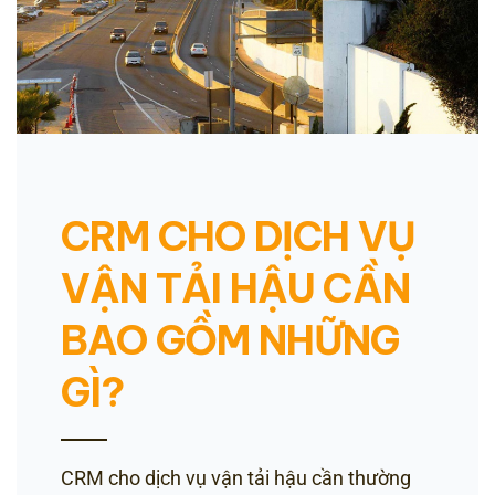
CRM CHO DỊCH VỤ
VẬN TẢI HẬU CẦN
BAO GỒM NHỮNG
GÌ?
CRM cho dịch vụ vận tải hậu cần thường