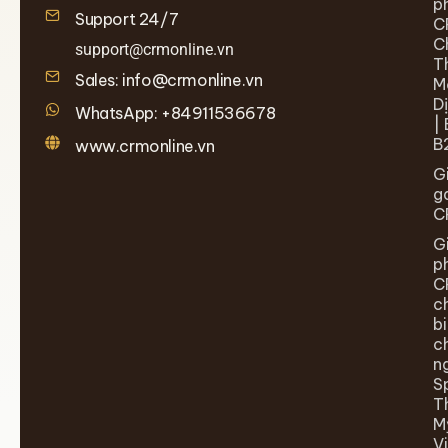
p
Support 24/7
C
C
support@crmonline.vn
T
Sales: info@crmonline.vn
M
D
WhatsApp: +84911536678
| 
B
www.crmonline.vn
G
g
C
G
p
C
c
b
c
n
S
T
M
V