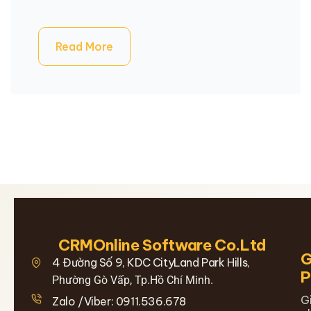
Read More
CRMOnline Software Co.Ltd
G
4 Đường Số 9, KDC CityLand Park Hills,
Phường Gò Vấp, Tp.Hồ Chí Minh.
G
Zalo /Viber: 0911.536.678