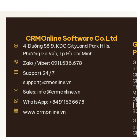
CRMOnline Software Co.Ltd
G
4 Đường Số 9, KDC CityLand Park Hills,
Phường Gò Vấp, Tp.Hồ Chí Minh.
G
Zalo /Viber: 0911.536.678
p
Support 24/7
C
C
support@crmonline.vn
T
Sales: info@crmonline.vn
M
D
WhatsApp: +84911536678
| 
B
www.crmonline.vn
G
g
C