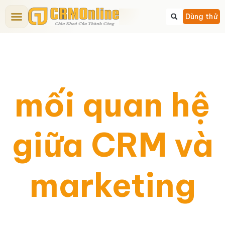
Bảng giá CRM
Tính năng CRM
Dịch vụ
Giải pháp CRM
Kiến thức CRM
Dùng thử
mối quan hệ
giữa CRM và
marketing