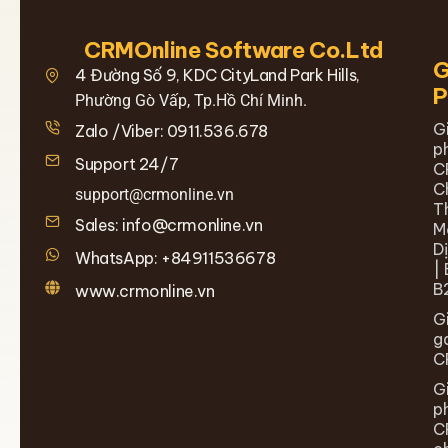
CRMOnline Software Co.Ltd
G
4 Đường Số 9, KDC CityLand Park Hills,
Phường Gò Vấp, Tp.Hồ Chí Minh.
G
Zalo /Viber: 0911.536.678
p
Support 24/7
C
C
support@crmonline.vn
T
Sales: info@crmonline.vn
M
D
WhatsApp: +84911536678
| 
B
www.crmonline.vn
G
g
C
G
p
C