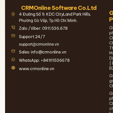
CRMOnline Software Co.Ltd
G
4 Đường Số 9, KDC CityLand Park Hills,
Phường Gò Vấp, Tp.Hồ Chí Minh.
G
Zalo /Viber: 0911.536.678
p
Support 24/7
C
C
support@crmonline.vn
T
Sales: info@crmonline.vn
M
D
WhatsApp: +84911536678
| 
B
www.crmonline.vn
G
g
C
G
p
C
c