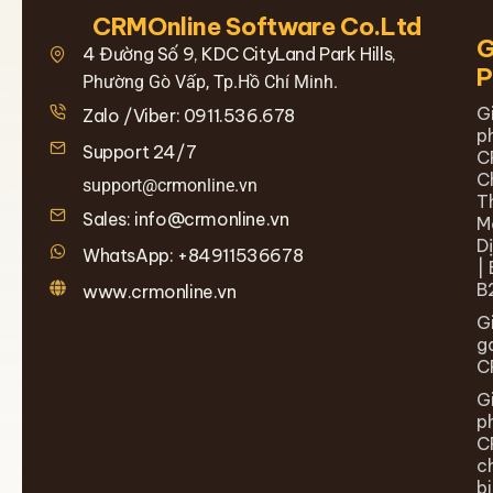
CRMOnline Software Co.Ltd
G
4 Đường Số 9, KDC CityLand Park Hills,
Phường Gò Vấp, Tp.Hồ Chí Minh.
G
Zalo /Viber: 0911.536.678
p
Support 24/7
C
C
support@crmonline.vn
T
Sales: info@crmonline.vn
M
D
WhatsApp: +84911536678
| 
B
www.crmonline.vn
G
g
C
G
p
C
c
b