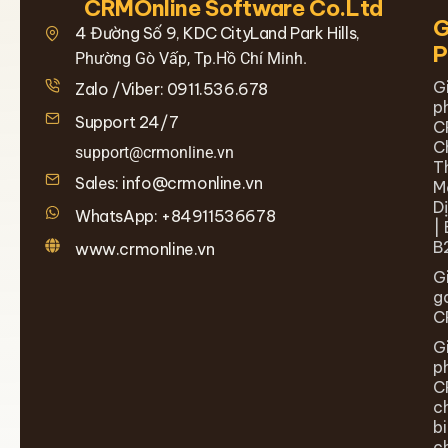
CRMOnline Software Co.Ltd
G
4 Đường Số 9, KDC CityLand Park Hills,
Phường Gò Vấp, Tp.Hồ Chí Minh.
G
Zalo /Viber: 0911.536.678
p
Support 24/7
C
C
support@crmonline.vn
T
Sales: info@crmonline.vn
M
D
WhatsApp: +84911536678
| 
B
www.crmonline.vn
G
g
C
G
p
C
c
b
c