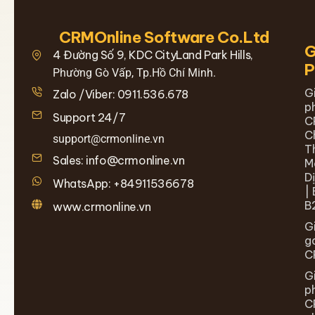
CRMOnline Software Co.Ltd
G
4 Đường Số 9, KDC CityLand Park Hills,
Phường Gò Vấp, Tp.Hồ Chí Minh.
G
Zalo /Viber: 0911.536.678
p
Support 24/7
C
C
support@crmonline.vn
T
Sales: info@crmonline.vn
M
D
WhatsApp: +84911536678
| 
B
www.crmonline.vn
G
g
C
G
p
C