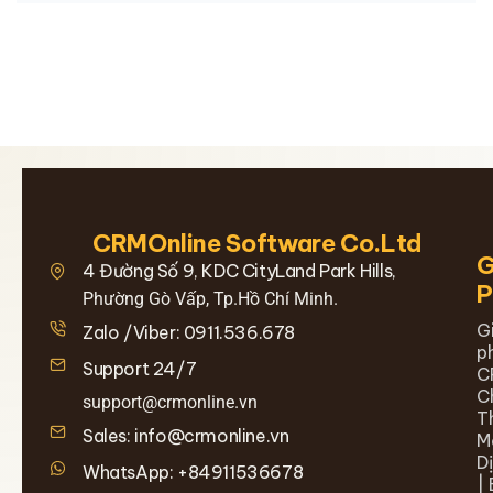
CRMOnline Software Co.Ltd
G
4 Đường Số 9, KDC CityLand Park Hills,
Phường Gò Vấp, Tp.Hồ Chí Minh.
G
Zalo /Viber: 0911.536.678
p
Support 24/7
C
C
support@crmonline.vn
T
Sales: info@crmonline.vn
M
D
WhatsApp: +84911536678
| 