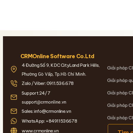
CRMOnline Software Co.Ltd
4 Đường Số 9, KDC CityLand Park Hills,
Giải pháp C
Phường Gò Vấp, Tp.Hồ Chí Minh.
Giải pháp qu
Zalo /Viber: 0911.536.678
Giải pháp C
Support 24/7
support@crmonline.vn
Giải pháp C
Sales: info@crmonline.vn
Giải pháp 
WhatsApp: +84911536678
www.crmonline.vn
Tìm 