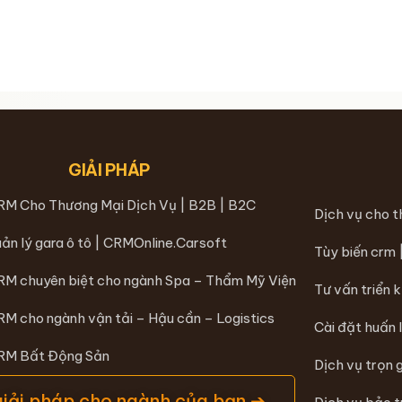
GIẢI PHÁP
RM Cho Thương Mại Dịch Vụ | B2B | B2C
Dịch vụ cho 
ản lý gara ô tô | CRMOnline.Carsoft
Tùy biến crm
RM chuyên biệt cho ngành Spa – Thẩm Mỹ Viện
Tư vấn triển 
RM cho ngành vận tải – Hậu cần – Logistics
Cài đặt huấn 
CRM Bất Động Sản
Dịch vụ trọn 
giải pháp cho ngành của bạn ➔