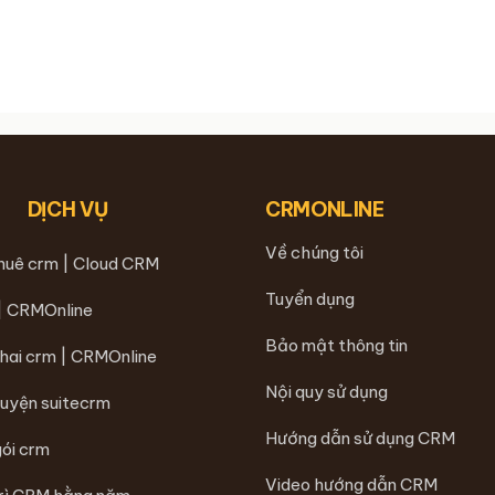
DỊCH VỤ
CRMONLINE
Về chúng tôi
thuê crm | Cloud CRM
Tuyển dụng
 | CRMOnline
Bảo mật thông tin
khai crm | CRMOnline
Nội quy sử dụng
luyện suitecrm
Hướng dẫn sử dụng CRM
gói crm
Video hướng dẫn CRM