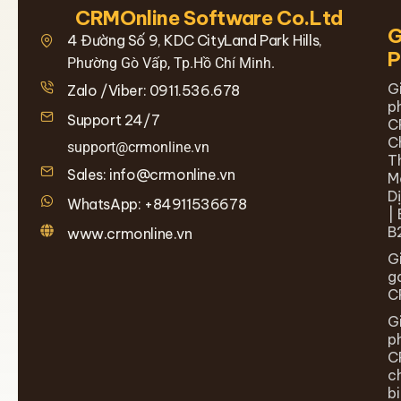
CRMOnline Software Co.Ltd
G
4 Đường Số 9, KDC CityLand Park Hills,
Phường Gò Vấp, Tp.Hồ Chí Minh.
G
Zalo /Viber: 0911.536.678
p
Support 24/7
C
C
support@crmonline.vn
T
Sales: info@crmonline.vn
M
D
WhatsApp: +84911536678
| 
B
www.crmonline.vn
G
g
C
G
p
C
c
b